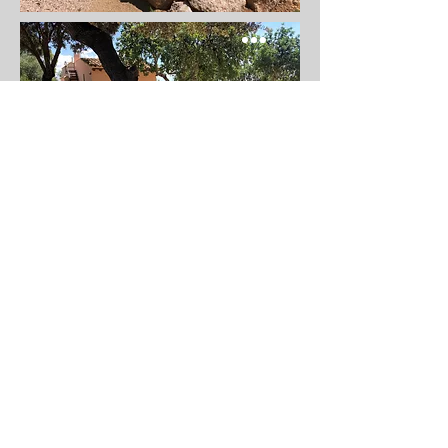
Contáctanos
Llámanos o envíanos un mensaje para
solicitar Presupuesto Gratuito!